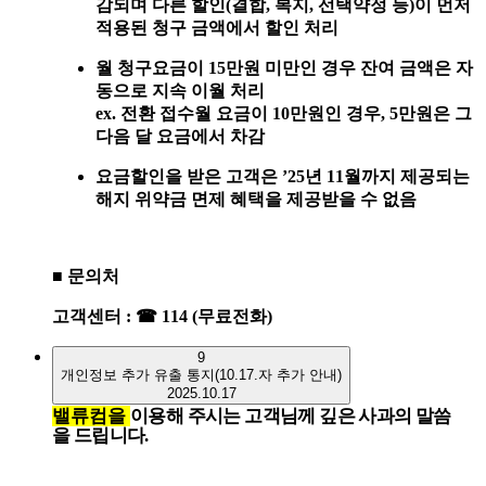
감되며 다른 할인
(
결합
,
복지
,
선택약정 등
)
이 먼저
적용된 청구 금액에서 할인 처리
월 청구요금이
15
만원 미만인 경우 잔여 금액은 자
동으로 지속 이월 처리
ex.
전환 접수월 요금이
10
만원인 경우
, 5
만원은 그
다음 달 요금에서 차감
요금할인을 받은 고객은
’25
년
11
월까지 제공되는
해지 위약금 면제 혜택을 제공받을 수 없음
■
문의처
고객센터
:
☎
114 (
무료전화
)
9
개인정보 추가 유출 통지(10.17.자 추가 안내)
2025.10.17
밸류컴을
이용해
주시는
고객님께
깊은
사과의
말씀
을
드립니다
.