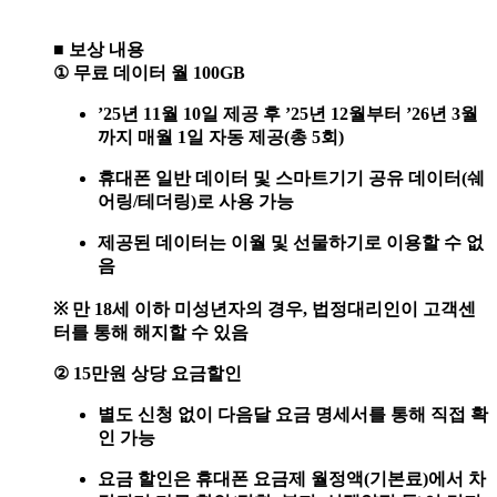
■
보상 내용
①
무료 데이터 월
100GB
’25
년
11
월
10
일 제공 후
’25
년
12
월부터
’26
년
3
월
까지 매월
1
일 자동 제공
(
총
5
회
)
휴대폰 일반 데이터 및 스마트기기 공유 데이터
(
쉐
어링
/
테더링
)
로 사용 가능
제공된 데이터는 이월 및 선물하기로 이용할 수 없
음
※
만
18
세 이하 미성년자의 경우
,
법정대리인이 고객센
터를 통해 해지할 수 있음
② 15
만원 상당 요금할인
별도 신청 없이 다음달 요금 명세서를 통해 직접 확
인 가능
요금 할인은 휴대폰 요금제 월정액
(
기본료
)
에서 차