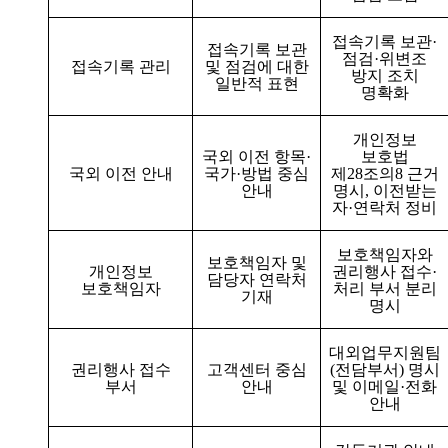
접속기록 보관
·
접속기록 보관
점검
·
위변조
접속기록 관리
및 점검에 대한
방지 조치
일반적 표현
명확화
개인정보
국외 이전 항목
·
보호법
국외 이전 안내
국가
·
방법 중심
제
28
조의
8
근거
안내
명시
,
이전받는
자
·
연락처 정비
보호책임자와
보호책임자 및
개인정보
권리행사 접수
·
담당자 연락처
보호책임자
처리 부서 분리
기재
명시
대외업무지원팀
권리행사 접수
고객센터 중심
(
전담부서
)
명시
부서
안내
및 이메일
·
전화
안내