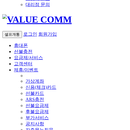
대리점 문의
로그인
회원가입
셀프개통
휴대폰
선불충전
요금제/서비스
고객센터
제휴/이벤트
가상계좌
신용(체크)카드
선불카드
ARS충전
선불요금제
후불요금제
부가서비스
공지사항
자주묻는질문