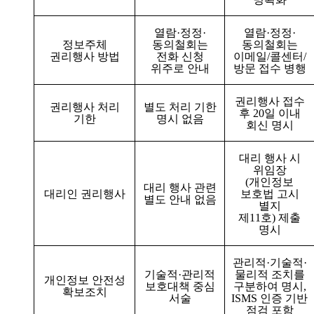
열람
·
정정
·
열람
·
정정
·
정보주체
동의철회는
동의철회는
권리행사 방법
전화 신청
이메일
/
콜센터
/
위주로 안내
방문 접수 병행
권리행사 접수
권리행사 처리
별도 처리 기한
후
20
일 이내
기한
명시 없음
회신 명시
대리 행사 시
위임장
(
개인정보
대리 행사 관련
대리인 권리행사
보호법 고시
별도 안내 없음
별지
제
11
호
)
제출
명시
관리적
·
기술적
·
기술적
·
관리적
물리적 조치를
개인정보 안전성
보호대책 중심
구분하여 명시
,
확보조치
서술
ISMS
인증 기반
점검 포함