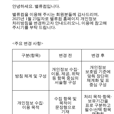
안녕하세요
.
밸류컴입니다
.
밸류컴을 이용해 주시는 회원분들께 감사드리며
,
2025
년
1
월
23
일자로 밸류컴 홈페이지 개인정보
처리방침을 변경하고자 안내드리오니
,
이용에 참고해
주시기를 부탁 드립니다
.
<
주요 변경 사항
>
구분
(
항목
)
변경 전
변경 후
개인정보
개인정보 수집
·
보호법 기준에
이용
,
제공
,
위탁
방침 체계 및 구성
맞춰 장단위
등 항목 중심의
체계화 및 표
서술형 구성
중심 구성
처리 목적
·
항목
·
수집 항목 및
보유기간을
개인정보 수집
·
목적이
표로 구분하고
이용 목적
문장형으로
필수
/
선택 항목
기재
명확화