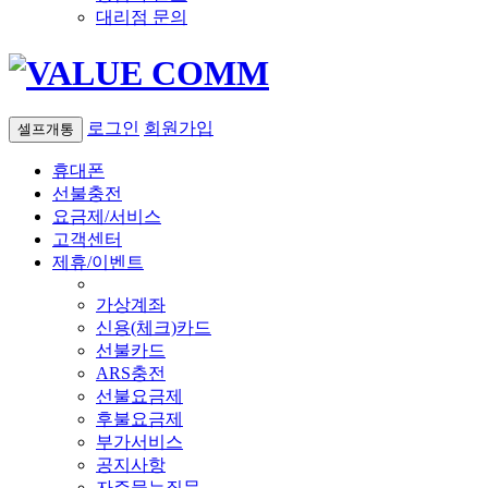
대리점 문의
로그인
회원가입
셀프개통
휴대폰
선불충전
요금제/서비스
고객센터
제휴/이벤트
가상계좌
신용(체크)카드
선불카드
ARS충전
선불요금제
후불요금제
부가서비스
공지사항
자주묻는질문