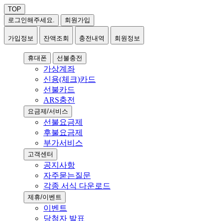
TOP
로그인
해주세요.
회원가입
가입정보
잔액조회
충전내역
회원정보
휴대폰
선불충전
가상계좌
신용(체크)카드
선불카드
ARS충전
요금제/서비스
선불요금제
후불요금제
부가서비스
고객센터
공지사항
자주묻는질문
각종 서식 다운로드
제휴/이벤트
이벤트
당첨자 발표